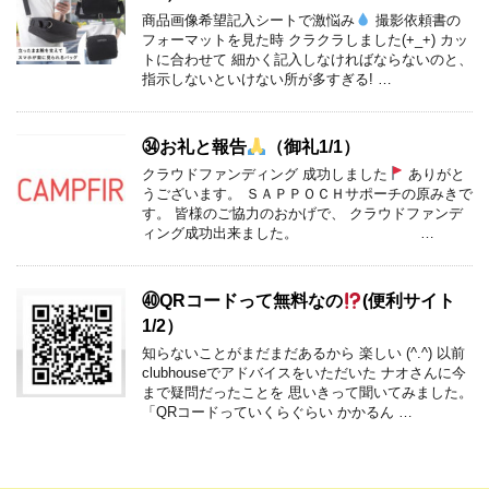
商品画像希望記入シートで激悩み
撮影依頼書の
フォーマットを見た時 クラクラしました(+_+) カッ
トに合わせて 細かく記入しなければならないのと、
指示しないといけない所が多すぎる! …
㉞お礼と報告
（御礼1/1）
クラウドファンディング 成功しました
ありがと
うございます。 ＳＡＰＰＯＣＨサポーチの原みきで
す。 皆様のご協力のおかげで、 クラウドファンデ
ィング成功出来ました。 …
㊵QRコードって無料なの
(便利サイト
1/2）
知らないことがまだまだあるから 楽しい (^.^) 以前
clubhouseでアドバイスをいただいた ナオさんに今
まで疑問だったことを 思いきって聞いてみました。
「QRコードっていくらぐらい かかるん …