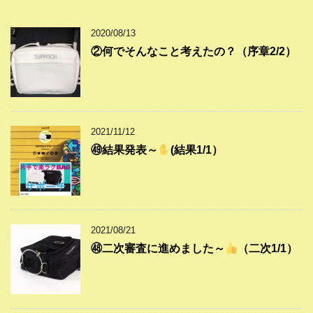
2020/08/13
②何でそんなこと考えたの？（序章2/2）
2021/11/12
㊾結果発表～
(結果1/1）
2021/08/21
㊽二次審査に進めました～
（二次1/1）