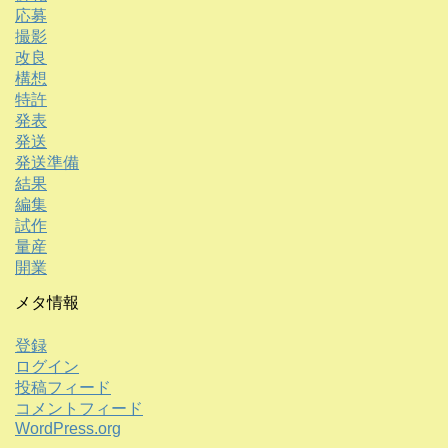
応募
撮影
改良
構想
特許
発表
発送
発送準備
結果
編集
試作
量産
開業
メタ情報
登録
ログイン
投稿フィード
コメントフィード
WordPress.org