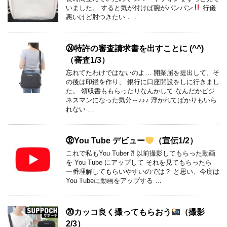
いました。 すると気が付けば腕がパンパン
行儀
悪いけど肘つきたい．．. …
㉔特許の審査請求書を出すことに (^^)
（審査1/3）
忘れてたわけではないのよ… 開業届を提出して、そ
の後は印鑑を作り、 銀行に口座開設をしに行きまし
た。 領収書ももらったりなんかして なんだかビジ
ネスマンになった気分～♪♪♪ 浮かれてばかりもいら
れない …
㉜You Tube デビュー
（宣伝1/2）
これで私もYou Tuber ⁈ 以前撮影してもらった動画
を You Tube にアップして それを見てもらったら
一番理解してもらいやすいのでは？ と思い、今度は
You Tubeに動画をアップする …
⑳カッコ良く撮ってもらおう
（撮影
2/3）