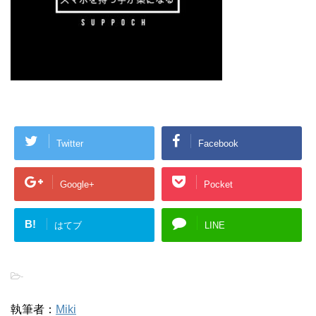
Twitter
Facebook
Google+
Pocket
B!
はてブ
LINE
-
執筆者：
Miki